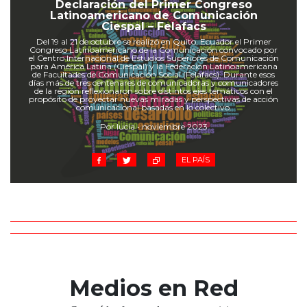
Cruz del Eje
Declaración del Primer Congreso
Latinoamericano de Comunicación
Corredor de Ansenuza
Ciespal – Felafacs
La Carlota y zona
Del 19 al 21 de octubre se realizó en Quito, Ecuador el Primer
Congreso Latinoamericano de la Comunicación convocado por
el Centro Internacional de Estudios Superiores de Comunicación
Laboulaye y sur
para América Latina (Ciespal) y la Federación Latinoamericana
de Facultades de Comunicación Social (Felafacs). Durante esos
Bell Ville
días más de tres centenares de comunicadoras y comunicadores
de la región reflexionaron sobre distintos ejes temáticos con el
Río Tercero
propósito de proyectar nuevas miradas y perspectivas de acción
comunicacional basadas en lo colectivo.
Despeñaderos
Por lucia • noviembre 2023
EL PAÍS
Medios en Red