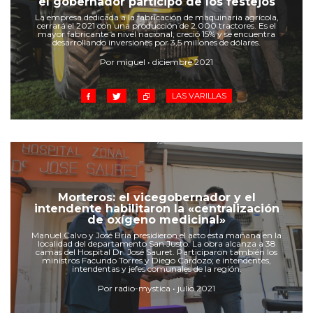
el gobernador participó de los festejos
Cruz del Eje
La empresa dedicada a la fabricación de maquinaria agrícola,
Corredor de Ansenuza
cerrará el 2021 con una producción de 2.000 tractores. Es el
mayor fabricante a nivel nacional, creció 15% y se encuentra
La Carlota y zona
desarrollando inversiones por 3,5 millones de dólares.
Laboulaye y sur
Por miguel • diciembre 2021
Bell Ville
LAS VARILLAS
Río Tercero
Despeñaderos
Morteros: el vicegobernador y el
intendente habilitaron la «centralización
de oxígeno medicinal»
Manuel Calvo y José Bria presidieron el acto esta mañana en la
localidad del departamento San Justo. La obra alcanza a 38
camas del Hospital Dr. José Sauret. Participaron también los
ministros Facundo Torres y Diego Cardozo; e intendentes,
intendentas y jefes comunales de la región.
Por radio-mystica • julio 2021