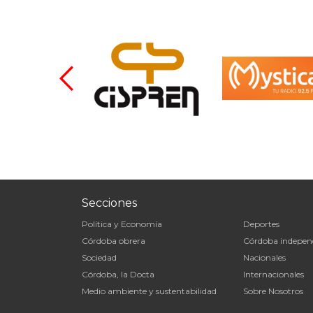
Secciones
Política y Economía
Deportes
Córdoba obrera
Córdoba indepen
Sociedad
Nacionales
Córdoba, la Docta
Internacionales
Medio ambiente y sustentabilidad
Sobre Nosotros