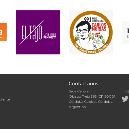
Contactanos
Sede Central
info
Obispo Trejo 365 (CP 5000)
diente
Córdoba Capital, Córdoba,
Argentina