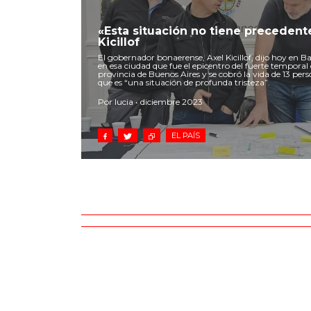
«Esta situación no tiene precedent
Kicillof
El gobernador bonaerense, Axel Kicillof, dijo hoy en B
en esa ciudad que fue el epicentro del fuerte temporal
provincia de Buenos Aires y se cobró la vida de 13 per
que es “una situación de profunda tristeza”.
Por lucia • diciembre 2023
EL PAÍS