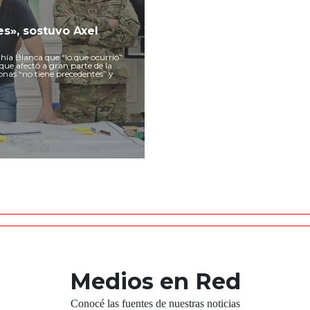
es», sostuvo Axel
ahía Blanca que “lo que ocurrió”
 que afectó a gran parte de la
sonas “no tiene precedentes” y
Medios en Red
Conocé las fuentes de nuestras noticias