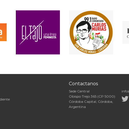
Contactanos
Sede Central
info
Obispo Trejo 365 (CP 5000)
diente
Córdoba Capital, Córdoba,
Argentina