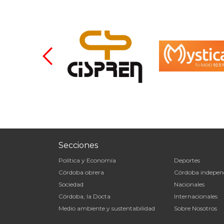
Secciones
Política y Economía
Deportes
Córdoba obrera
Córdoba indepen
Sociedad
Nacionales
Córdoba, la Docta
Internacionales
Medio ambiente y sustentabilidad
Sobre Nosotros