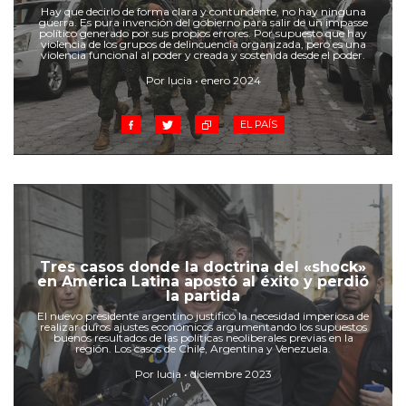
Cruz del Eje
Hay que decirlo de forma clara y contundente, no hay ninguna
guerra. Es pura invención del gobierno para salir de un impasse
Corredor de Ansenuza
político generado por sus propios errores. Por supuesto que hay
violencia de los grupos de delincuencia organizada, pero es una
La Carlota y zona
violencia funcional al poder y creada y sostenida desde el poder.
Laboulaye y sur
Por lucia • enero 2024
Bell Ville
EL PAÍS
Río Tercero
Despeñaderos
Tres casos donde la doctrina del «shock»
en América Latina apostó al éxito y perdió
la partida
El nuevo presidente argentino justificó la necesidad imperiosa de
realizar duros ajustes económicos argumentando los supuestos
buenos resultados de las políticas neoliberales previas en la
región. Los casos de Chile, Argentina y Venezuela.
Por lucia • diciembre 2023