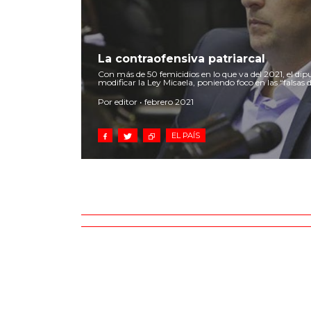
La contraofensiva patriarcal
Con más de 50 femicidios en lo que va del 2021, el d
modificar la Ley Micaela, poniendo foco en las “falsas 
Por editor • febrero 2021
EL PAÍS