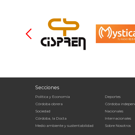
Secciones
Política y Economía
Deportes
Córdoba obrera
Córdoba indepen
Sociedad
Nacionales
Córdoba, la Docta
Internacionales
Medio ambiente y sustentabilidad
Sobre Nosotros