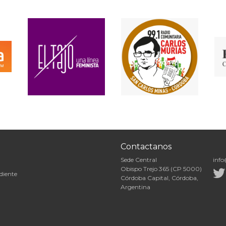
Contactanos
Sede Central
info
Obispo Trejo 365 (CP 5000)
diente
Córdoba Capital, Córdoba,
Argentina