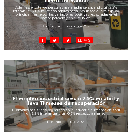
ciento interanual
Cruz del Eje
Además, el total de personas asalariadas se expandió un 2,2%
Corredor de Ansenuza
interanual (211,6 mil trabajadores más), resultado que se explicó
principalmente por las variaciones positivas registradas en el
La Carlota y zona
sector privado y en el público.
Laboulaye y sur
Por miguel • noviembre 2021
Bell Ville
EL PAÍS
Río Tercero
Despeñaderos
El empleo industrial creció 2,9% en abril y
lleva 11 meses de recuperación
El empleo asalariado registrado en la industria aumentó en abril
un 2,9% interanual y un 0,5% respecto a marzo.
Por miguel • julio 2021