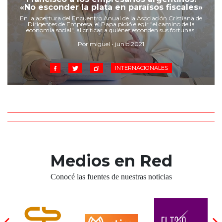
Cruz del Eje
«No esconder la plata en paraísos fiscales»
Corredor de Ansenuza
En la apertura del Encuentro Anual de la Asociación Cristiana de
Dirigentes de Empresa, el Papa pidió elegir "el camino de la
La Carlota y zona
economía social", al criticar a quiénes esconden sus fortunas.
Laboulaye y sur
Por miguel • junio 2021
Bell Ville
INTERNACIONALES
Río Tercero
Despeñaderos
Medios en Red
Conocé las fuentes de nuestras noticias