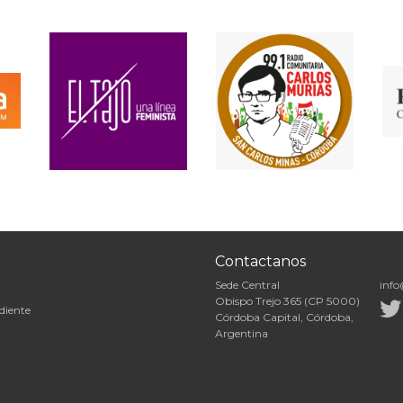
Contactanos
Sede Central
info
Obispo Trejo 365 (CP 5000)
diente
Córdoba Capital, Córdoba,
Argentina