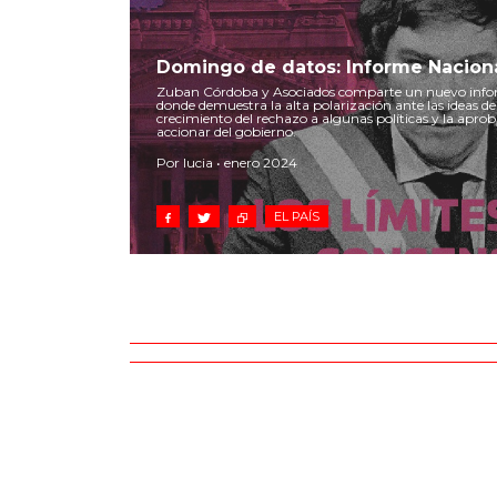
Domingo de datos: Informe Naciona
Zuban Córdoba y Asociados comparte un nuevo inform
donde demuestra la alta polarización ante las ideas del 
crecimiento del rechazo a algunas políticas y la apro
accionar del gobierno.
Por lucia • enero 2024
EL PAÍS