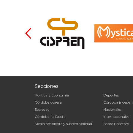
Secciones
Política y Economía
Deportes
Córdoba obrera
Córdoba indepen
Sociedad
Nacionales
Córdoba, la Docta
Internacionales
Medio ambiente y sustentabilidad
Sobre Nosotros