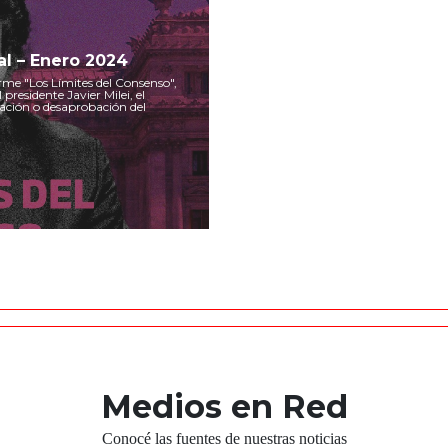
l – Enero 2024
e "Los Límites del Consenso",
presidente Javier Milei, el
bación o desaprobación del
Medios en Red
Conocé las fuentes de nuestras noticias