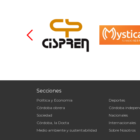
Secciones
Política y Economía
Deportes
Córdoba obrera
Córdoba indepen
Sociedad
Nacionales
Córdoba, la Docta
Internacionales
Medio ambiente y sustentabilidad
Sobre Nosotros