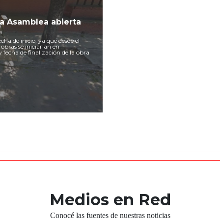
na Asamblea abierta
a de inicio, ya que desde el
 obras se iniciarían en
 fecha de finalización de la obra
Medios en Red
Conocé las fuentes de nuestras noticias