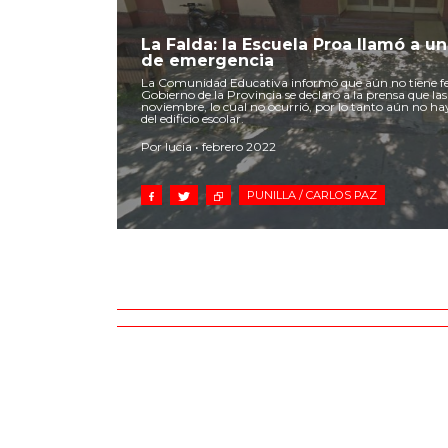
La Falda: la Escuela Proa llamó a u
de emergencia
La Comunidad Educativa informó que aún no tiene fech
Gobierno de la Provincia se declaró a la prensa que las
noviembre, lo cual no ocurrió, por lo tanto aún no hay
del edificio escolar.
Por lucia • febrero 2022
PUNILLA / CARLOS PAZ