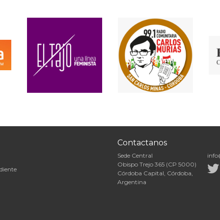
Contactanos
Sede Central
info
Obispo Trejo 365 (CP 5000)
diente
Córdoba Capital, Córdoba,
Argentina