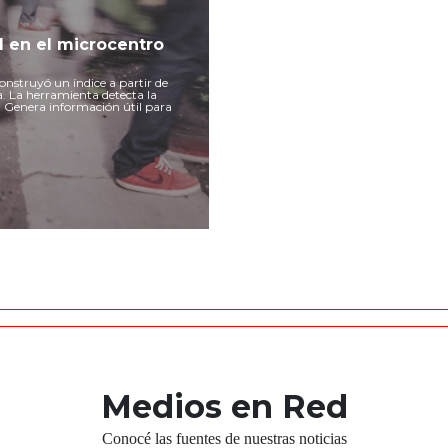
d en el microcentro
struyó un índice a partir de
. La herramienta detecta la
e. Genera información útil para
Medios en Red
Conocé las fuentes de nuestras noticias