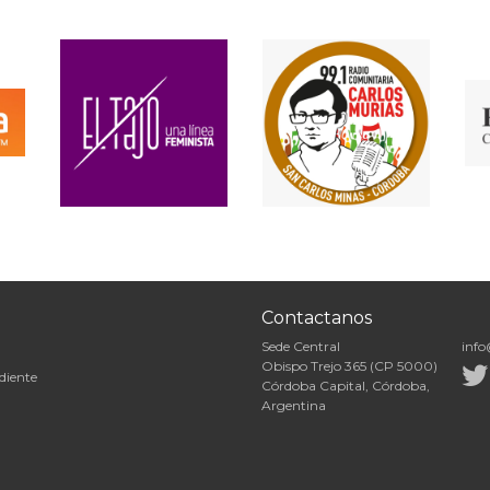
Contactanos
Sede Central
info
Obispo Trejo 365 (CP 5000)
diente
Córdoba Capital, Córdoba,
Argentina