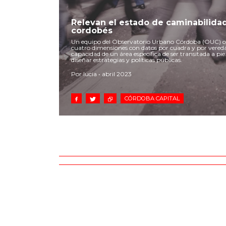
Relevan el estado de caminabilida
cordobés
Un equipo del Observatorio Urbano Córdoba (OUC) con
cuatro dimensiones con datos por cuadra y por vereda
capacidad de un área específica de ser transitada a pi
diseñar estrategias y políticas públicas.
Por lucia • abril 2023
CÓRDOBA CAPITAL