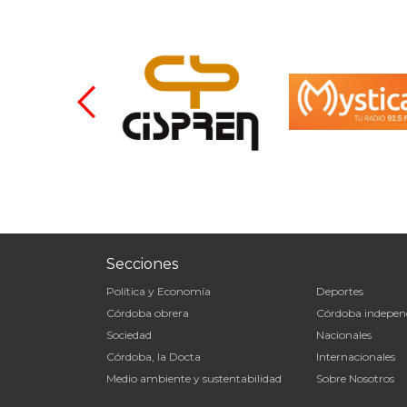
Secciones
Política y Economía
Deportes
Córdoba obrera
Córdoba indepen
Sociedad
Nacionales
Córdoba, la Docta
Internacionales
Medio ambiente y sustentabilidad
Sobre Nosotros