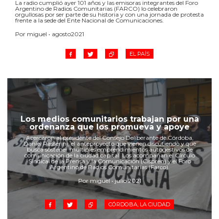
La radio cumplió ayer 101 años y las emisoras integrantes del Foro
Argentino de Radios Comunitarias (FARCO) lo celebraron
orgullosas por ser parte de su historia y con una jornada de protesta
frente a la sede del Ente Nacional de Comunicaciones.
Por miguel • agosto2021
EL PAÍS
Los medios comunitarios trabajan por una
ordenanza que los promueva y apoye
Acercaron al presidente del Consejo Deliberante de Córdoba,
Daniel Passerini, el anteproyecto que vienen discutiendo y que
busca sostener múltiples emprendimientos autogestivos de
comunicación de la ciudad capital. Los acompañan el Círculo
Sindical de la Prensa y la Comunicación (Cispren) y el Foro
Argentino de Radios Comunitarias (Farco).
Por miguel • julio 2021
CÓRDOBA, LA CIUDAD