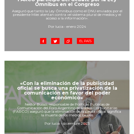
Cruz del Eje
Ómnibus en el Congreso
Corredor de Ansenuza
Aseguró que tanto la Ley Ómnibus como el DNU enviados por el
presidente Milei atentan contra «el sistema plural de medios y el
La Carlota y zona
acceso a la información».
Laboulaye y sur
Por lucia • enero 2024
Bell Ville
EL PAÍS
Río Tercero
Despeñaderos
«Con la eliminación de la publicidad
oficial se busca una privatización de la
comunicación en favor del poder
económico»
Nestor Busso, responsable de Políticas Públicas de
Comunicación del Foro Argentino de Radios Comunitarias
(FARCO) aseguró que la eliminación de la pauta oficial significa
la muerte de los medios locales
Por lucia • diciembre 2023