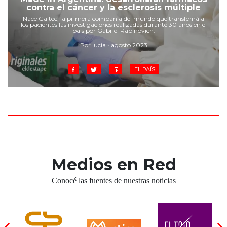
Cruz del Eje
contra el cáncer y la esclerosis múltiple
Corredor de Ansenuza
Nace Galtec, la primera compañía del mundo que transferirá a
los pacientes las investigaciones realizadas durante 30 años en el
La Carlota y zona
país por Gabriel Rabinovich.
Laboulaye y sur
Por lucia • agosto 2023
Bell Ville
EL PAÍS
Río Tercero
Despeñaderos
Medios en Red
Conocé las fuentes de nuestras noticias