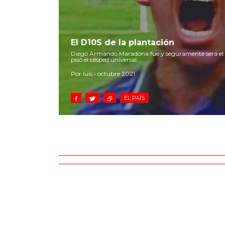
El D10S de la plantación
Diego Armando Maradona fue y seguramente será el 
pisó el césped universal.
Por luis • octubre 2021
EL PAÍS