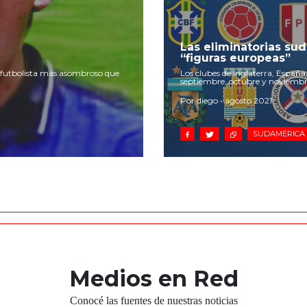
Las eliminatorias sud
“figuras europeas”
futbolista más asombroso que
Los clubes de Inglaterra, España 
septiembre, octubre y noviembr
Por diego • agosto 2021
SUDAMÉRICA
Medios en Red
Conocé las fuentes de nuestras noticias