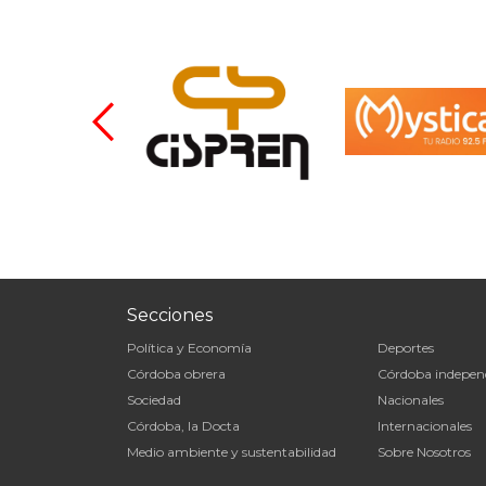
Secciones
Política y Economía
Deportes
Córdoba obrera
Córdoba indepen
Sociedad
Nacionales
Córdoba, la Docta
Internacionales
Medio ambiente y sustentabilidad
Sobre Nosotros