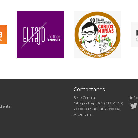
Contactanos
Sede Central
info
Obispo Trejo 365 (CP 5000)
diente
Córdoba Capital, Córdoba,
Argentina