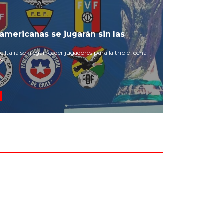
americanas se jugarán sin las
e Italia se niegan ceder jugadores para la triple fecha
e.