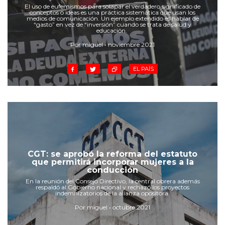
Cruz del Eje
El uso de eufemismos para solapar el verdadero significado de
conceptos o ideas es una práctica sistemática que usan los
Corredor de Ansenuza
medios de comunicación. Un ejemplo extendido es hablar de
“gasto” en vez de “inversión” cuando se trata de salud y
La Carlota y zona
educación.
Laboulaye y sur
Por miguel • noviembre 2021
Bell Ville
EL PAÍS
Río Tercero
Despeñaderos
CGT: se aprobó la reforma del estatuto
que permitirá incorporar mujeres a la
conducción
En la reunión del Consejo Directivo, la central obrera además
respaldó al Gobierno nacional y rechazó los proyectos
indemnizatorios de la alianza opositora.
Por miguel • octubre 2021