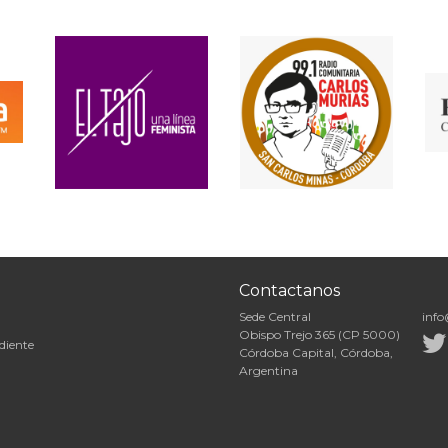
Contactanos
Sede Central
info
Obispo Trejo 365 (CP 5000)
diente
Córdoba Capital, Córdoba,
Argentina