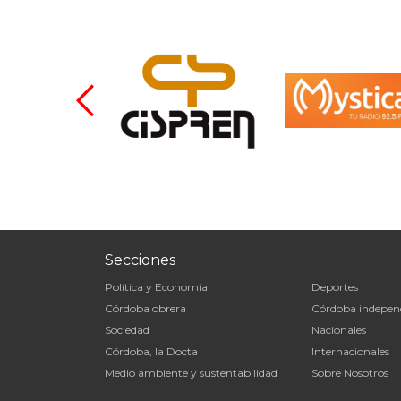
Secciones
Política y Economía
Deportes
Córdoba obrera
Córdoba indepen
Sociedad
Nacionales
Córdoba, la Docta
Internacionales
Medio ambiente y sustentabilidad
Sobre Nosotros