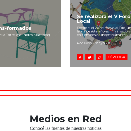
Se realizará el V Fo
Local
ans-formados
Desde el el 26 de mayo al 1 de ju
lema de este año es : “Transición 
 la Torre, esq. Nores Martínez).
en tiempos de incertidumbre”.
Por lucia • mayo 2021
CÓRDOBA
Medios en Red
Conocé las fuentes de nuestras noticias