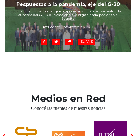
Cruz del Eje
Respuestas a la pandemia, eje del G-20
Corredor de Ansenuza
En el marco particular que impone la virtualidad, se realizó la
cumbre del G-20 que este año fue organizada por Arabia
La Carlota y zona
Saudita
Laboulaye y sur
Por editor • noviembre 2020
Bell Ville
EL PAÍS
Río Tercero
Despeñaderos
Medios en Red
Conocé las fuentes de nuestras noticias