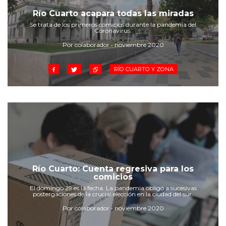
Cruz del Eje
Río Cuarto acapara todas las miradas
Corredor de Ansenuza
Se trata de los primeros comicios durante la pandemia del
La Carlota y zona
Coronavirus.
Laboulaye y sur
Por colaborador • noviembre 2020
Bell Ville
RÍO CUARTO Y ZONA
Río Tercero
Despeñaderos
Río Cuarto: Cuenta regresiva para los
comicios
El domingo 29 es la fecha. La pandemia obligó a sucesivas
postergaciones de la crucial elección en la ciudad del sur.
Por colaborador • noviembre 2020