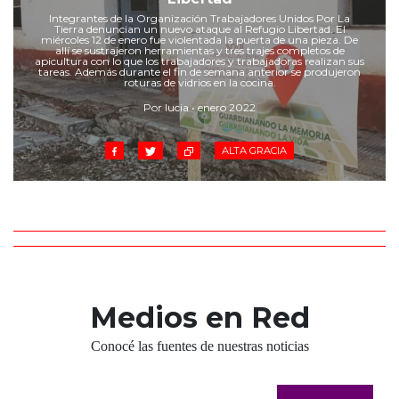
Cruz del Eje
Integrantes de la Organización Trabajadores Unidos Por La
Corredor de Ansenuza
Tierra denuncian un nuevo ataque al Refugio Libertad. El
miércoles 12 de enero fue violentada la puerta de una pieza. De
allí se sustrajeron herramientas y tres trajes completos de
La Carlota y zona
apicultura con lo que los trabajadores y trabajadoras realizan sus
tareas. Además durante el fin de semana anterior se produjeron
Laboulaye y sur
roturas de vidrios en la cocina.
Bell Ville
Por lucia • enero 2022
Río Tercero
Despeñaderos
ALTA GRACIA
Medios en Red
Conocé las fuentes de nuestras noticias