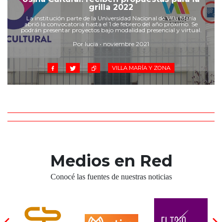
Cruz del Eje
grilla 2022
Corredor de Ansenuza
La institución parte de la Universidad Nacional de Villa María
abrió la convocatoria hasta el 1 de febrero del año próximo. Se
La Carlota y zona
podrán presentar proyectos bajo modalidad presencial y virtual.
Laboulaye y sur
Por lucia • noviembre 2021
Bell Ville
VILLA MARÍA Y ZONA
Río Tercero
Despeñaderos
Medios en Red
Conocé las fuentes de nuestras noticias