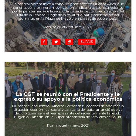
Cruz del Eje
La central obrera llevó a cabo un gran acto en Buenos Aires, que
constituyó la primera movilización sindical tras las restricciones
Corredor de Ansenuza
por la pandemia. Fue la segunda jornada de conmemoración del
Día de la Lealtad, luego de la multitudinaria celebración del
La Carlota y zona
domingo en la Plaza de Mayo y en plazas de todo el país.
Laboulaye y sur
Por miguel • octubre 2021
Bell Ville
EL PAÍS
Río Tercero
Despeñaderos
La CGT se reunió con el Presidente y le
expresó su apoyo a la política económica
Durante el encuentro, Alberto Fernández -además de analizar la
situación económica, social y sanitaria del país- anunció que ya
decidió quién será el reemplazante del recientemente fallecido
Eugenio Zanarini en la Superintendencia de Servicios de Salud.
Por miguel • mayo 2021