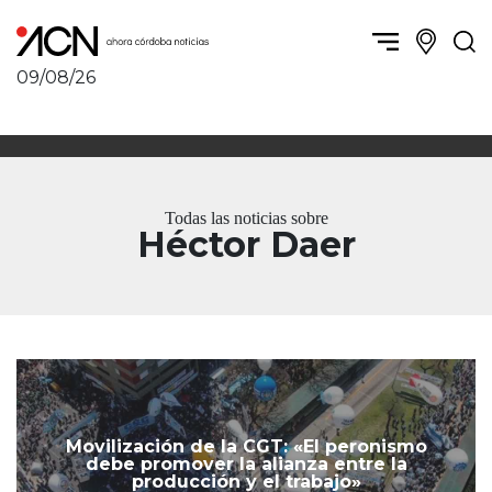
09/08/26
Política y Economía
Córdoba, la ciudad
Córdoba obrera
Sierras Chicas
Sociedad
Río Cuarto y zona
Todas las noticias sobre
Córdoba, la Docta
Villa María y zona
Héctor Daer
Ambiente y sustentabilidad
San Francisco y zona
Deportes
Traslasierra
Córdoba diverse
Punilla / Carlos Paz
Córdoba independiente
Alta Gracia
Nacionales
Marcos Juárez
Internacionales
Río Primero
Humor
Valle de Calamuchita
Movilización de la CGT: «El peronismo
debe promover la alianza entre la
Jesús María y norte
producción y el trabajo»