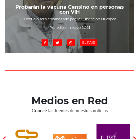
Cruz del Eje
Probarán la vacuna Cansino en personas
Corredor de Ansenuza
con VIH
La Carlota y zona
El estudio será encabezado por la Fundación Huésped.
Laboulaye y sur
Por editor • mayo 2021
Bell Ville
EL PAÍS
Río Tercero
Despeñaderos
Medios en Red
Conocé las fuentes de nuestras noticias