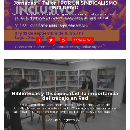
Cruz del Eje
Jornadas – Taller | POR UN SINDICALISMO
INCLUSIVO
Corredor de Ansenuza
Se cumplen 40 años de la recuperación democrática en nuestro
La Carlota y zona
país, mientras atravesamos una coyuntura electoral.
Laboulaye y sur
Por lucia • septiembre 2023
Bell Ville
CÓRDOBA
Río Tercero
Despeñaderos
Bibliotecas y Discapacidad: la importancia
del trabajo en Red
En el Centro de Documentación Juan Carlos Garat, del
CISPREN, se realizará este sábado 20 de agosto una jornada –
taller para trabajar en red el tema de bibliotecas y discapacidad.
Por lucia • agosto 2022