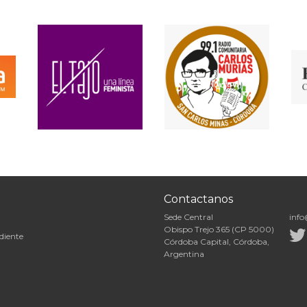
Contactanos
Sede Central
info
Obispo Trejo 365 (CP 5000)
diente
Córdoba Capital, Córdoba,
Argentina