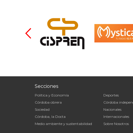
Secciones
Política y Economía
Deportes
Córdoba obrera
Córdoba indepen
Sociedad
Nacionales
Córdoba, la Docta
Internacionales
Medio ambiente y sustentabilidad
Sobre Nosotros