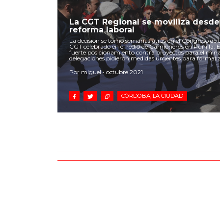
La CGT Regional se moviliza desde l
reforma laboral
La decisión se tomó semanas atrás en el Congreso de 
CGT celebrado en el redio de Camioneros en Punilla.
fuerte posicionamiento contra proyectos para elimina
delegaciones pidieron medidas urgentes para formaliz
Por miguel • octubre 2021
CÓRDOBA, LA CIUDAD