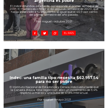
argentina es pobre
Cruz del Eje
El índice difundido esta tarde, corresponde al primer semestre de
Corredor de Ansenuza
2021. El número es inferior al del segundo semestre de 2020, que
había alcanzado a 42 por ciento, al igual que el 40.9 por ciento
La Carlota y zona
del primer semestre del año pasado.
Laboulaye y sur
Por miguel • octubre 2021
Bell Ville
EL PAÍS
Río Tercero
Despeñaderos
Indec: una familia tipo necesita $62.957,54
para no ser pobre
El Instituto Nacional de Estadística y Censos indicó esta tarde que
la Canasta Básica Total registró en abril un incremento de 3,4%
respecto a marzo y una suba de 47,8% interanual.
Por miguel • mayo 2021