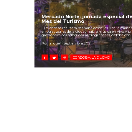
Mercado Norte: jornada especial de
Mes del Turismo
El evento se realizará mañana desde las 9 de la maña
en otras zonas de la ciudad habrá música en vivo y pr
gastronómicos adheridos al programa “Córdoba con 
Por miguel • septiembre 2021
CÓRDOBA, LA CIUDAD