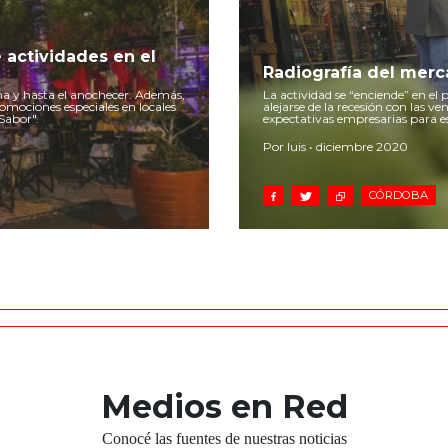
 actividades en el
Radiografía del merca
na y hasta el anochecer. Además,
La actividad se “enciende” en el
omociones especiales en locales
alejarse de la recesión con las v
Sabor".
expectativas empresarias para es
Por luis • diciembre 2020
CÓRDOBA
Medios en Red
Conocé las fuentes de nuestras noticias