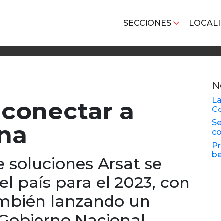
SECCIONES
LOCAL
N
La
 conectar a
Co
Se
na
co
Pr
be
 soluciones Arsat se
el país para el 2023, con
también lanzando un
l Gobierno Nacional