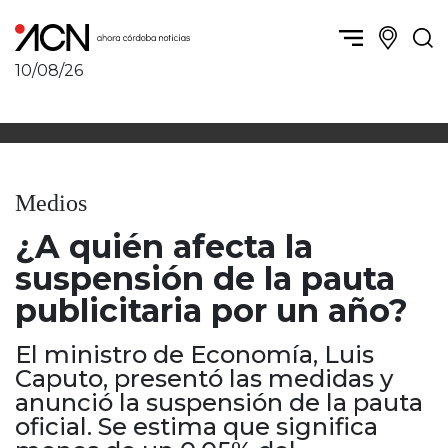
10/08/26
Política y Economía
Córdoba, la ciudad
Córdoba obrera
Sierras Chicas
Sociedad
Río Cuarto y zona
Medios
Córdoba, la Docta
Villa María y zona
Ambiente y sustentabilidad
¿A quién afecta la
San Francisco y zona
Deportes
Traslasierra
suspensión de la pauta
Córdoba diverse
Punilla / Carlos Paz
publicitaria por un año?
Córdoba independiente
Alta Gracia
Nacionales
Marcos Juárez
El ministro de Economía, Luis
Internacionales
Río Primero
Caputo, presentó las medidas y
Humor
anunció la suspensión de la pauta
Valle de Calamuchita
oficial. Se estima que significa
Jesús María y norte