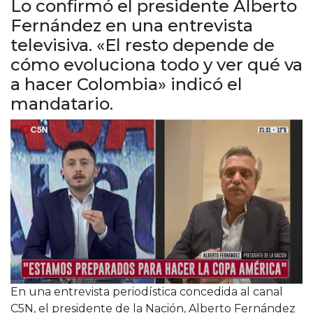
Lo confirmó el presidente Alberto
Cruz del Eje
Fernández en una entrevista
Corredor de Ansenuza
televisiva. «El resto depende de
La Carlota y zona
cómo evoluciona todo y ver qué va
Laboulaye y sur
Bell Ville
a hacer Colombia» indicó el
Río Tercero
mandatario.
Despeñaderos
En una entrevista periodística concedida al canal
C5N, el presidente de la Nación, Alberto Fernández