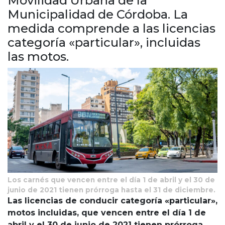
Movilidad Urbana de la
Cruz del Eje
Municipalidad de Córdoba. La
Corredor de Ansenuza
medida comprende a las licencias
La Carlota y zona
categoría «particular», incluidas
Laboulaye y sur
las motos.
Bell Ville
Río Tercero
Despeñaderos
Los carnés que vencen entre el día 1 de abril y el 30 de
junio de 2021 tienen prórroga hasta el 31 de diciembre.
Las licencias de conducir categoría «particular»,
motos incluidas, que vencen entre el día 1 de
abril y el 30 de junio de 2021 tienen prórroga