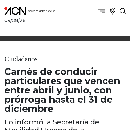
09/08/26
Política y Economía
Córdoba, la ciudad
Córdoba obrera
Sierras Chicas
Sociedad
Río Cuarto y zona
Ciudadanos
Córdoba, la Docta
Villa María y zona
Ambiente y sustentabilidad
Carnés de conducir
San Francisco y zona
Deportes
Traslasierra
particulares que vencen
Córdoba diverse
Punilla / Carlos Paz
entre abril y junio, con
Córdoba independiente
Alta Gracia
prórroga hasta el 31 de
Nacionales
Marcos Juárez
diciembre
Internacionales
Río Primero
Humor
Valle de Calamuchita
Lo informó la Secretaría de
Jesús María y norte