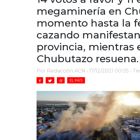
megaminería en Chu
momento hasta la fe
cazando manifestant
provincia, mientras 
Chubutazo resuena.
Por Redacción ACN • 17/12/2021 00:05 • T
EL PAÍS