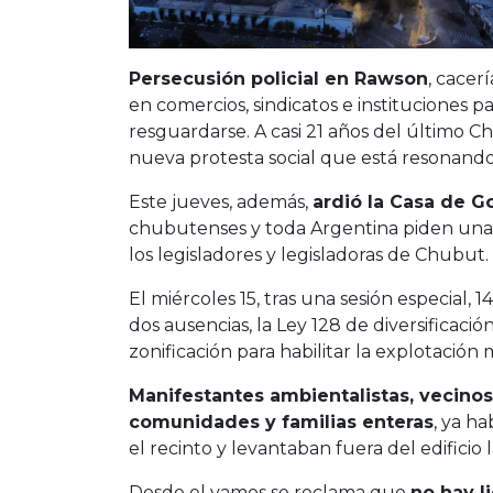
Persecusión policial en Rawson
, cacer
en comercios, sindicatos e instituciones 
resguardarse. A casi 21 años del último C
nueva protesta social que está resonando e
Este jueves, además,
ardió la Casa de 
chubutenses y toda Argentina piden una
los legisladores y legisladoras de Chubut.
El miércoles 15, tras una sesión especial, 
dos ausencias, la Ley 128 de diversificac
zonificación para habilitar la explotació
Manifestantes ambientalistas, vecinos
comunidades y familias enteras
, ya h
el recinto y levantaban fuera del edificio
Desde el vamos se reclama que
no hay li