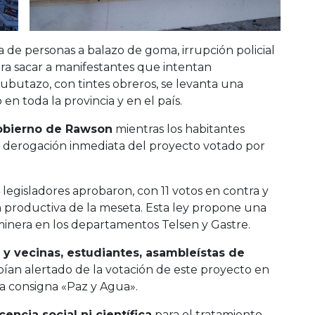
ía de personas a balazo de goma, irrupción policial
para sacar a manifestantes que intentan
hubutazo, con tintes obreros, se levanta una
n toda la provincia y en el país.
Gobierno de Rawson
mientras los habitantes
 derogación inmediata del proyecto votado por
14 legisladores aprobaron, con 11 votos en contra y
ión productiva de la meseta. Esta ley propone una
n minera en los departamentos Telsen y Gastre.
 y vecinas, estudiantes, asambleístas de
abían alertado de la votación de este proyecto en
 la consigna «Paz y Agua».
cencia social ni científica
para el tratamiento