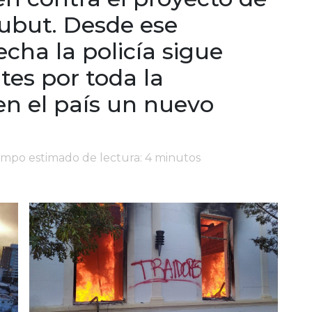
but. Desde ese
cha la policía sigue
es por toda la
en el país un nuevo
iempo estimado de lectura: 4 minutos