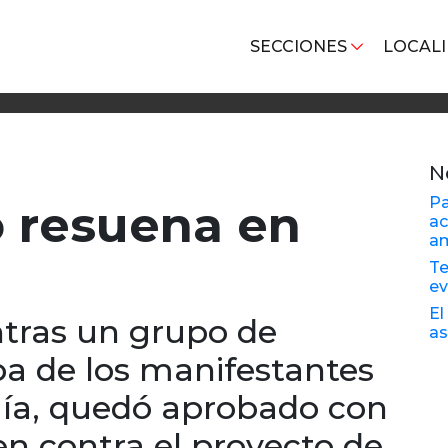
SECCIONES
LOCAL
N
Pa
 resuena en
ac
am
Te
e
El
ntras un grupo de
as
ba de los manifestantes
imía, quedó aprobado con
 en contra el proyecto de