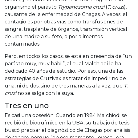
organismo el parásito
Trypanosoma cruzi
(
T. cruzi
),
causante de la enfermedad de Chagas. A veces, el
contagio es por otras vías como transfusiones de
sangre, trasplante de órganos, transmisión vertical
de una madre a su feto, o por alimentos
contaminados.
Pero, en todos los casos, se está en presencia de “un
parásito muy, muy hábil”, al cual Malchiodi le ha
dedicado 40 años de estudio. Por eso, una de las
estrategias de Cruzivax es tratar de impedir no de
una, ni de dos, sino de tres maneras a la vez, que
T.
cruzi
no se salga con la suya.
Tres en uno
Es casi una obsesión. Cuando en 1984 Malchiodi se
recibió de bioquímico en la UBA, su trabajo de tesis
buscó precisar el diagnóstico de Chagas por análisis
de sangre porque “en ese momento –evoca– era