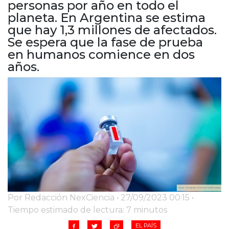
personas por año en todo el
Cruz del Eje
planeta. En Argentina se estima
Corredor de Ansenuza
que hay 1,3 millones de afectados.
La Carlota y zona
Se espera que la fase de prueba
Laboulaye y sur
en humanos comience en dos
Bell Ville
años.
Río Tercero
Despeñaderos
Por Redacción NexCiencia • 27/09/2023 00:15 •
Tiempo estimado de lectura: 7 minutos
EL PAÍS