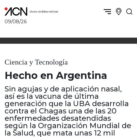
09/08/26
Política y Economía
Córdoba, la ciudad
Córdoba obrera
Sierras Chicas
Sociedad
Río Cuarto y zona
Ciencia y Tecnología
Córdoba, la Docta
Villa María y zona
Ambiente y sustentabilidad
Hecho en Argentina
San Francisco y zona
Deportes
Traslasierra
Córdoba diverse
Sin agujas y de aplicación nasal,
Punilla / Carlos Paz
así es la vacuna de última
Córdoba independiente
Alta Gracia
generación que la UBA desarrolla
Nacionales
Marcos Juárez
contra el Chagas una de las 20
Internacionales
Río Primero
enfermedades desatendidas
Humor
Valle de Calamuchita
según la Organización Mundial de
Jesús María y norte
la Salud, que mata unas 12 mil