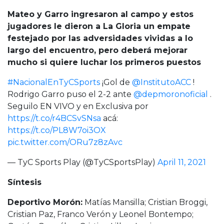
Mateo y Garro ingresaron al campo y estos
jugadores le dieron a La Gloria un empate
festejado por las adversidades vividas a lo
largo del encuentro, pero deberá mejorar
mucho si quiere luchar los primeros puestos
#NacionalEnTyCSports
¡Gol de
@InstitutoACC
!
Rodrigo Garro puso el 2-2 ante
@depmoronoficial
.
Seguilo EN VIVO y en Exclusiva por
https://t.co/r4BCSvSNsa
acá:
https://t.co/PL8W7oi3OX
pic.twitter.com/ORu7z8zAvc
— TyC Sports Play (@TyCSportsPlay)
April 11, 2021
Síntesis
Deportivo Morón:
Matías Mansilla; Cristian Broggi,
Cristian Paz, Franco Verón y Leonel Bontempo;