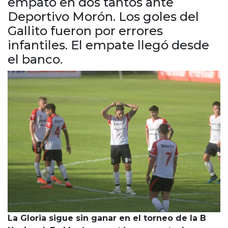
empató en dos tantos ante
Cruz del Eje
Deportivo Morón. Los goles del
Corredor de Ansenuza
Gallito fueron por errores
La Carlota y zona
infantiles. El empate llegó desde
Laboulaye y sur
el banco.
Bell Ville
Río Tercero
Despeñaderos
La Gloria sigue sin ganar en el torneo de la B