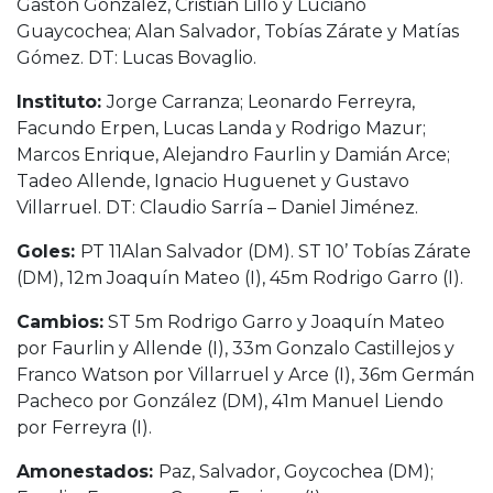
Gastón González, Cristian Lillo y Luciano
Guaycochea; Alan Salvador, Tobías Zárate y Matías
Gómez. DT: Lucas Bovaglio.
Instituto:
Jorge Carranza; Leonardo Ferreyra,
Facundo Erpen, Lucas Landa y Rodrigo Mazur;
Marcos Enrique, Alejandro Faurlin y Damián Arce;
Tadeo Allende, Ignacio Huguenet y Gustavo
Villarruel. DT: Claudio Sarría – Daniel Jiménez.
Goles:
PT 11Alan Salvador (DM). ST 10’ Tobías Zárate
(DM), 12m Joaquín Mateo (I), 45m Rodrigo Garro (I).
Cambios:
ST 5m Rodrigo Garro y Joaquín Mateo
por Faurlin y Allende (I), 33m Gonzalo Castillejos y
Franco Watson por Villarruel y Arce (I), 36m Germán
Pacheco por González (DM), 41m Manuel Liendo
por Ferreyra (I).
Amonestados:
Paz, Salvador, Goycochea (DM);