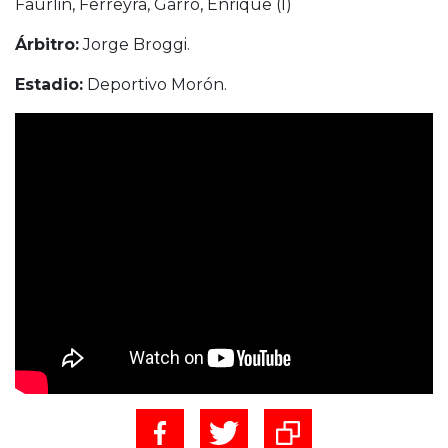
Faurlin, Ferreyra, Garro, Enrique (I)
Árbitro:
Jorge Broggi.
Estadio:
Deportivo Morón.