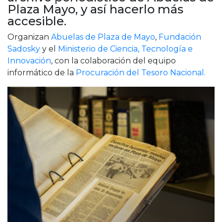
Cruz del Eje
Plaza Mayo, y así hacerlo más
Corredor de Ansenuza
accesible.
La Carlota y zona
Organizan
Abuelas de Plaza de Mayo
,
Fundación
Laboulaye y sur
Sadosky
y el
Ministerio de Ciencia, Tecnología e
Bell Ville
Innovación
, con la colaboración del equipo
Río Tercero
informático de la
Procuración del Tesoro Nacional.
Despeñaderos