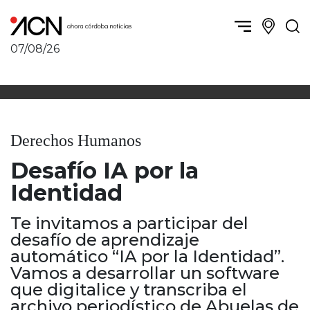
07/08/26
Política y Economía
Córdoba, la ciudad
Córdoba obrera
Sierras Chicas
Sociedad
Río Cuarto y zona
Derechos Humanos
Córdoba, la Docta
Villa María y zona
Ambiente y sustentabilidad
Desafío IA por la
San Francisco y zona
Deportes
Traslasierra
Identidad
Córdoba diverse
Punilla / Carlos Paz
Córdoba independiente
Te invitamos a participar del
Alta Gracia
Nacionales
desafío de aprendizaje
Marcos Juárez
Internacionales
automático “IA por la Identidad”.
Río Primero
Vamos a desarrollar un software
Humor
Valle de Calamuchita
que digitalice y transcriba el
Jesús María y norte
archivo periodístico de Abuelas de