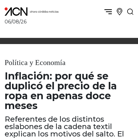
06/08/26
Política y Economía
Córdoba, la ciudad
Córdoba obrera
Sierras Chicas
Sociedad
Río Cuarto y zona
Política y Economía
Córdoba, la Docta
Villa María y zona
Ambiente y sustentabilidad
Inflación: por qué se
San Francisco y zona
Deportes
Traslasierra
duplicó el precio de la
Córdoba diverse
Punilla / Carlos Paz
ropa en apenas doce
Córdoba independiente
Alta Gracia
meses
Nacionales
Marcos Juárez
Internacionales
Río Primero
Referentes de los distintos
Humor
Valle de Calamuchita
eslabones de la cadena textil
Jesús María y norte
explican los motivos del salto. El