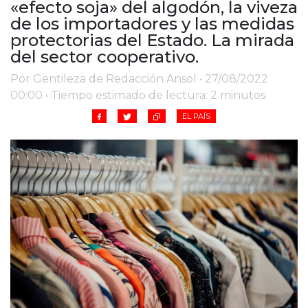
«efecto soja» del algodón, la viveza
Cruz del Eje
de los importadores y las medidas
Corredor de Ansenuza
protectorias del Estado. La mirada
La Carlota y zona
del sector cooperativo.
Laboulaye y sur
Por Gentileza de Redacción Ansol • 27/08/2022
Bell Ville
00:00 • Tiempo estimado de lectura: 2 minutos
Río Tercero
Despeñaderos
EL PAÍS