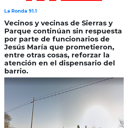
Cruz del Eje
Corredor de Ansenuza
La Ronda 91.1
La Carlota y zona
Vecinos y vecinas de Sierras y
Laboulaye y sur
Parque continúan sin respuesta
Bell Ville
por parte de funcionarios de
Río Tercero
Jesús María que prometieron,
Despeñaderos
entre otras cosas, reforzar la
atención en el dispensario del
barrio.