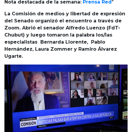
Cruz del Eje
Nota destacada de la semana:
Prensa Red
*
Corredor de Ansenuza
La Comisión de medios y libertad de expresión
La Carlota y zona
del Senado organizó el encuentro a través de
Laboulaye y sur
Zoom. Abrió el senador Alfredo Luenzo (FdT-
Bell Ville
Chubut) y luego tomaron la palabra los/las
Río Tercero
especialistas Bernarda Llorente, Pablo
Hernández, Laura Zommer y Ramiro Álvarez
Despeñaderos
Ugarte.