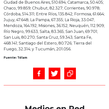
Ciudad de Buenos Aires, 510.694; Catamarca, 50.405;
Chaco, 99.859; Chubut, 82.327; Corrientes, 90.978;
Córdoba, 514.311; Entre Ríos, 135.842; Formosa, 61.664;
Jujuy, 47.648; La Pampa, 67.355; La Rioja, 33.047;
Mendoza, 164.192; Misiones, 36.152; Neuquén, 112.909;
Río Negro, 99.633; Salta, 83.365; San Juan, 69.701;
San Luis, 80.270; Santa Cruz, 59.343; Santa Fe,
468.141; Santiago del Estero, 80.726; Tierra del
Fuego, 32.314; y Tucumán, 201.056.
Fuente: Télam
Medios en Red