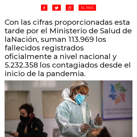
Cruz del Eje
EL PAÍS
Corredor de Ansenuza
La Carlota y zona
Con las cifras proporcionadas esta
Laboulaye y sur
tarde por el Ministerio de Salud de
Bell Ville
laNación, suman 113.969 los
Río Tercero
fallecidos registrados
Despeñaderos
oficialmente a nivel nacional y
5.232.358 los contagiados desde el
inicio de la pandemia.