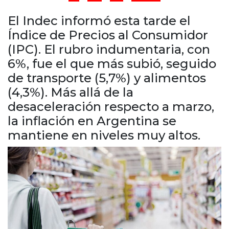
Cruz del Eje
Corredor de Ansenuza
El Indec informó esta tarde el
La Carlota y zona
Índice de Precios al Consumidor
Laboulaye y sur
(IPC). El rubro indumentaria, con
Bell Ville
6%, fue el que más subió, seguido
Río Tercero
de transporte (5,7%) y alimentos
Despeñaderos
(4,3%). Más allá de la
desaceleración respecto a marzo,
la inflación en Argentina se
mantiene en niveles muy altos.