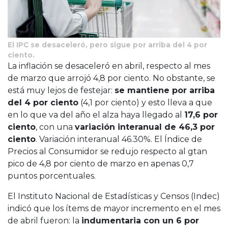
El IPC se desaceleró, pero sigue por arriba del 4 por
ciento.
La inflación se desaceleró en abril, respecto al mes
de marzo que arrojó 4,8 por ciento. No obstante, se
está muy lejos de festejar:
se mantiene por arriba
del 4 por ciento
(4,1 por ciento) y esto lleva a que
en lo que va del año el alza haya llegado al
17,6 por
ciento
, con una
variación interanual de 46,3 por
ciento
. Variación interanual 46.30%. El Índice de
Precios al Consumidor se redujo respecto al gtan
pico de 4,8 por ciento de marzo en apenas 0,7
puntos porcentuales.
El Instituto Nacional de Estadísticas y Censos (Indec)
indicó que los ítems de mayor incremento en el mes
de abril fueron: la
indumentaria con un 6 por