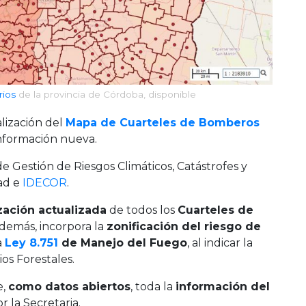
rios
de la provincia de Córdoba, disponible
lización del
Mapa de Cuarteles de Bomberos
información nueva.
 de Gestión de Riesgos Climáticos, Catástrofes y
dad e
IDECOR
.
zación actualizada
de todos los
Cuarteles de
Además, incorpora la
zonificación del riesgo de
a
Ley 8.751
de Manejo del Fuego
, al indicar la
os Forestales.
e,
como datos abiertos
, toda la
información del
 la Secretaria.