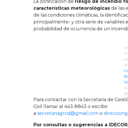
La zonificación de
riesgo de incendio fo
características meteorológicas
de las 
de las condiciones climáticas, la identific
principalmente- y otra serie de variables
probabilidad de ocurrencia de un incendio
I
C
s
e
Cu
B
Vo
la
d
Para contactar con la Secretaria de Gesti
Civil llamar al 443-8843 o escribir
a
secretariagrcd@gmail.com
o
direcciong
Por consultas o sugerencias a IDECOR,