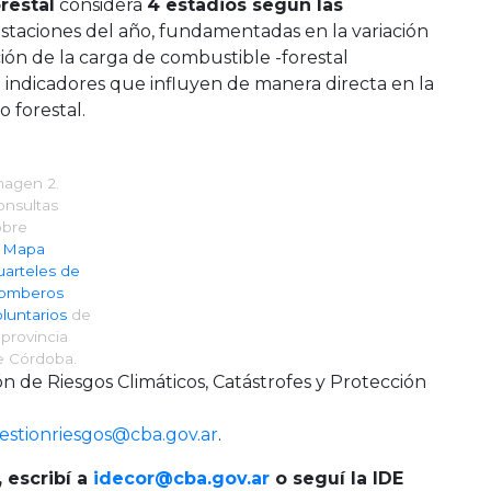
restal
considera
4 estadios según las
estaciones del año, fundamentadas en la variación
ación de la carga de combustible -forestal
 e indicadores que influyen de manera directa en la
 forestal.
magen 2.
onsultas
obre
l
Mapa
arteles de
omberos
luntarios
de
 provincia
e Córdoba.
ón de Riesgos Climáticos, Catástrofes y Protección
estionriesgos@cba.gov.ar
.
 escribí a
idecor@cba.gov.ar
o seguí la IDE