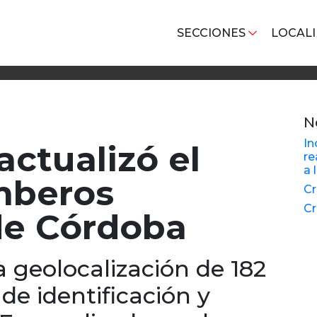
SECCIONES
LOCAL
N
In
actualizó el
re
a 
mberos
Cr
Cr
de Córdoba
a geolocalización de 182
de identificación y