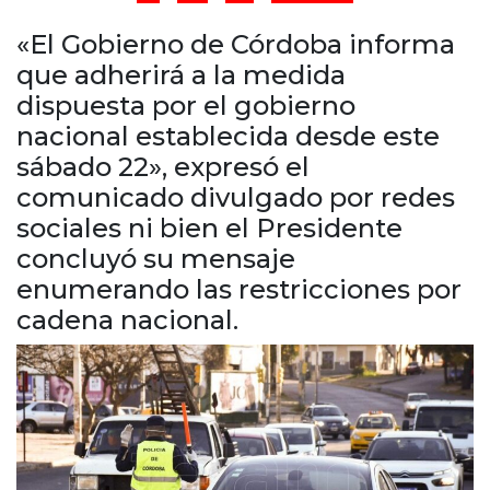
Cruz del Eje
Corredor de Ansenuza
«El Gobierno de Córdoba informa
La Carlota y zona
que adherirá a la medida
Laboulaye y sur
dispuesta por el gobierno
Bell Ville
nacional establecida desde este
Río Tercero
sábado 22», expresó el
Despeñaderos
comunicado divulgado por redes
sociales ni bien el Presidente
concluyó su mensaje
enumerando las restricciones por
cadena nacional.