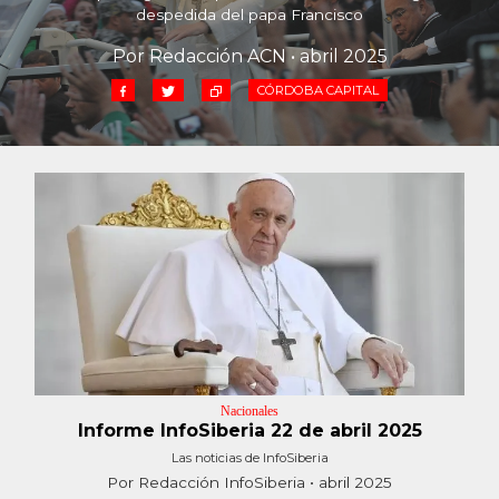
Cruz del Eje
despedida del papa Francisco
Corredor de Ansenuza
Por Redacción ACN • abril 2025
La Carlota y zona
CÓRDOBA CAPITAL
Laboulaye y sur
Bell Ville
Río Tercero
Despeñaderos
Nacionales
Informe InfoSiberia 22 de abril 2025
Las noticias de InfoSiberia
Por Redacción InfoSiberia • abril 2025