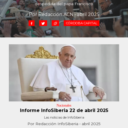
Cruz del Eje
despedida del papa Francisco
Corredor de Ansenuza
Por Redacción ACN • abril 2025
La Carlota y zona
CÓRDOBA CAPITAL
Laboulaye y sur
Bell Ville
Río Tercero
Despeñaderos
Nacionales
Informe InfoSiberia 22 de abril 2025
Las noticias de InfoSiberia
Por Redacción InfoSiberia • abril 2025