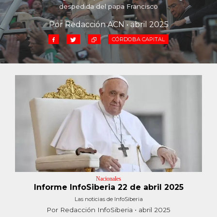
Cruz del Eje
despedida del papa Francisco
Corredor de Ansenuza
Por Redacción ACN • abril 2025
La Carlota y zona
CÓRDOBA CAPITAL
Laboulaye y sur
Bell Ville
Río Tercero
Despeñaderos
Nacionales
Informe InfoSiberia 22 de abril 2025
Las noticias de InfoSiberia
Por Redacción InfoSiberia • abril 2025