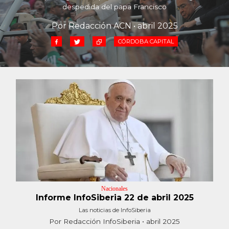
Cruz del Eje
despedida del papa Francisco
Corredor de Ansenuza
Por Redacción ACN • abril 2025
La Carlota y zona
CÓRDOBA CAPITAL
Laboulaye y sur
Bell Ville
Río Tercero
Despeñaderos
Nacionales
Informe InfoSiberia 22 de abril 2025
Las noticias de InfoSiberia
Por Redacción InfoSiberia • abril 2025