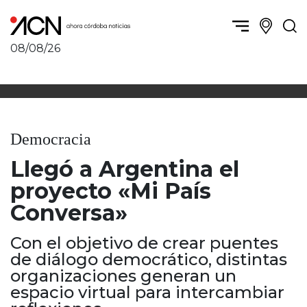
08/08/26
Política y Economía
Córdoba, la ciudad
Córdoba obrera
Sierras Chicas
Sociedad
Río Cuarto y zona
Democracia
Córdoba, la Docta
Villa María y zona
Ambiente y sustentabilidad
Llegó a Argentina el
San Francisco y zona
Deportes
Traslasierra
proyecto «Mi País
Córdoba diverse
Punilla / Carlos Paz
Conversa»
Córdoba independiente
Alta Gracia
Nacionales
Marcos Juárez
Con el objetivo de crear puentes
Internacionales
Río Primero
de diálogo democrático, distintas
Humor
organizaciones generan un
Valle de Calamuchita
espacio virtual para intercambiar
Jesús María y norte