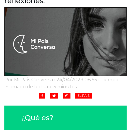
reflexiones.
Cruz del Eje
Corredor de Ansenuza
La Carlota y zona
Laboulaye y sur
Bell Ville
Río Tercero
Despeñaderos
Por Mi País Conversa • 24/04/2023 08:55 • Tiempo
estimado de lectura: 3 minutos
EL PAÍS
¿Qué es?