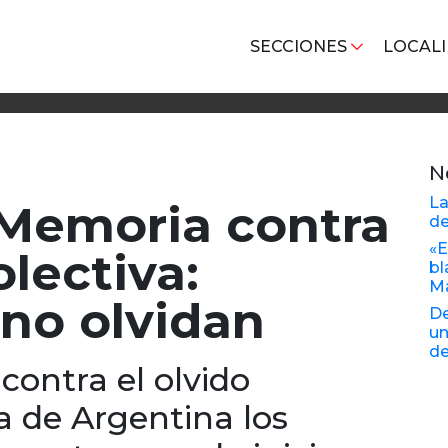
SECCIONES
LOCAL
N
La
 Memoria contra
d
«E
lectiva:
bl
Ma
no olvidan
De
un
de
 contra el olvido
da de Argentina los