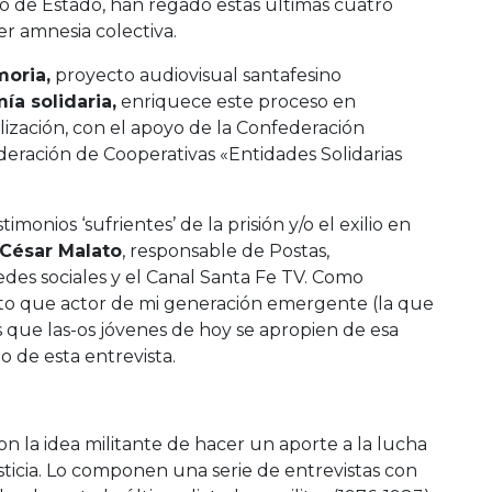
mo de Estado, han regado estas últimas cuatro
er amnesia colectiva.
oria,
proyecto audiovisual santafesino
ía solidaria,
enriquece este proceso en
lización, con el apoyo de la Confederación
eración de Cooperativas «Entidades Solidarias
monios ‘sufrientes’ de la prisión y/o el exilio en
César Malato
, responsable de Postas,
redes sociales y el Canal Santa Fe TV. Como
 tanto que actor de mi generación emergente (la que
 que las-os jóvenes de hoy se apropien de esa
o de esta entrevista.
n la idea militante de hacer un aporte a la lucha
usticia. Lo componen una serie de entrevistas con