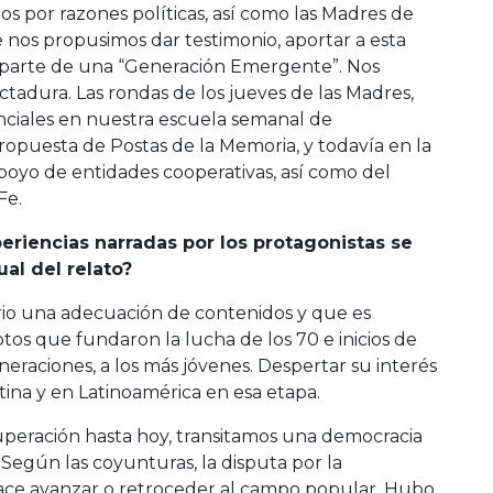
os por razones políticas, así como las Madres de
 nos propusimos dar testimonio, aportar a esta
er parte de una “Generación Emergente”. Nos
ctadura. Las rondas de los jueves de las Madres,
enciales en nuestra escuela semanal de
opuesta de Postas de la Memoria, y todavía en la
poyo de entidades cooperativas, así como del
Fe.
riencias narradas por los protagonistas se
al del relato?
io una adecuación de contenidos y que es
os que fundaron la lucha de los 70 e inicios de
eneraciones, a los más jóvenes. Despertar su interés
ina y en Latinoamérica en esa etapa.
uperación hasta hoy, transitamos una democracia
 Según las coyunturas, la disputa por la
ce avanzar o retroceder al campo popular. Hubo