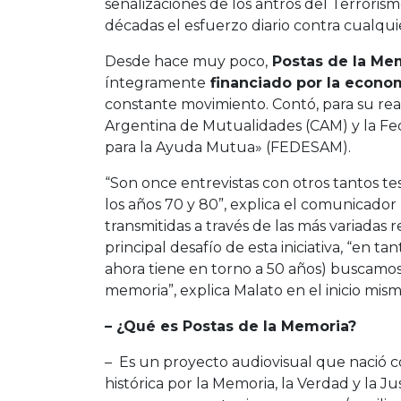
señalizaciones de los antros del Terroris
décadas el esfuerzo diario contra cualqui
Desde hace muy poco,
Postas de la Mem
íntegramente
financiado por la econom
constante movimiento. Contó, para su rea
Argentina de Mutualidades (CAM) y la Fed
para la Ayuda Mutua» (FEDESAM).
“Son once entrevistas con otros tantos testi
los años 70 y 80”, explica el comunicador
transmitidas a través de las más variadas 
principal desafío de esta iniciativa, “en
ahora tiene en torno a 50 años) buscamos
memoria”, explica Malato en el inicio mism
– ¿Qué es Postas de la Memoria?
– Es un proyecto audiovisual que nació co
histórica por la Memoria, la Verdad y la J