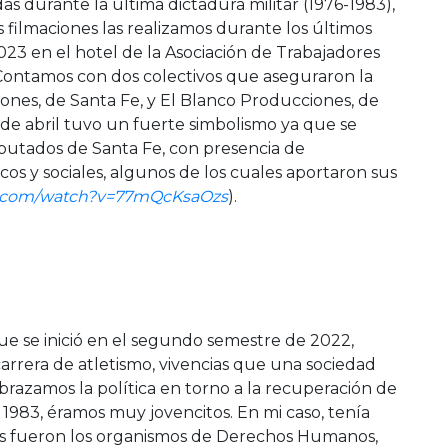
as durante la última dictadura militar (1976-1983),
as filmaciones las realizamos durante los últimos
023 en el hotel de la Asociación de Trabajadores
l. Contamos con dos colectivos que aseguraron la
iones, de Santa Fe, y El Blanco Producciones, de
2 de abril tuvo un fuerte simbolismo ya que se
iputados de Santa Fe, con presencia de
icos y sociales, algunos de los cuales aportaron sus
e.com/watch?v=77mQcKsaOzs
).
e se inició en el segundo semestre de 2022,
carrera de atletismo, vivencias que una sociedad
brazamos la política en torno a la recuperación de
2, 1983, éramos muy jovencitos. En mi caso, tenía
es fueron los organismos de Derechos Humanos,