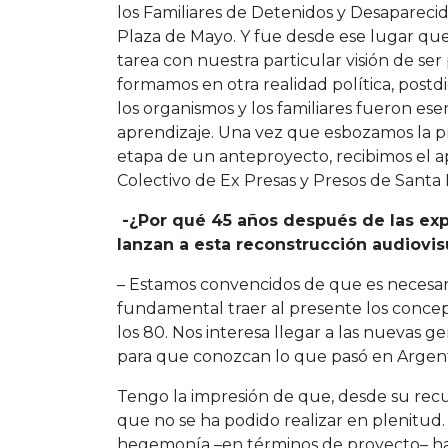
los Familiares de Detenidos y Desaparecid
Plaza de Mayo. Y fue desde ese lugar que
tarea con nuestra particular visión de s
formamos en otra realidad política, postdi
los organismos y los familiares fueron es
aprendizaje. Una vez que esbozamos la pr
etapa de un anteproyecto, recibimos el a
Colectivo de Ex Presas y Presos de Santa 
-¿Por qué 45 años después de las expe
lanzan a esta reconstrucción audiovisu
– Estamos convencidos de que es necesar
fundamental traer al presente los concept
los 80. Nos interesa llegar a las nuevas g
para que conozcan lo que pasó en Argent
Tengo la impresión de que, desde su rec
que no se ha podido realizar en plenitud.
hegemonía –en términos de proyecto– ha