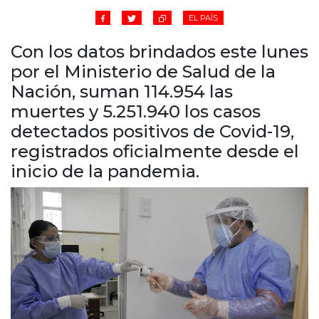
Cruz del Eje
EL PAÍS
Corredor de Ansenuza
La Carlota y zona
Con los datos brindados este lunes
Laboulaye y sur
por el Ministerio de Salud de la
Bell Ville
Nación, suman 114.954 las
Río Tercero
muertes y 5.251.940 los casos
Despeñaderos
detectados positivos de Covid-19,
registrados oficialmente desde el
inicio de la pandemia.