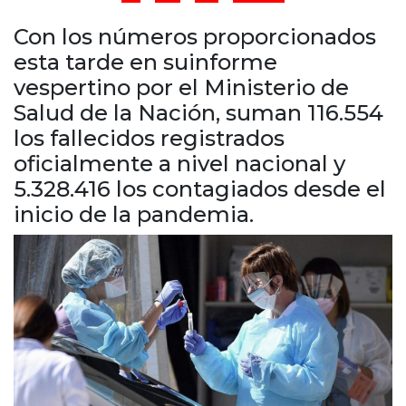
Cruz del Eje
Corredor de Ansenuza
Con los números proporcionados
La Carlota y zona
esta tarde en suinforme
Laboulaye y sur
vespertino por el Ministerio de
Bell Ville
Salud de la Nación, suman 116.554
Río Tercero
los fallecidos registrados
Despeñaderos
oficialmente a nivel nacional y
5.328.416 los contagiados desde el
inicio de la pandemia.