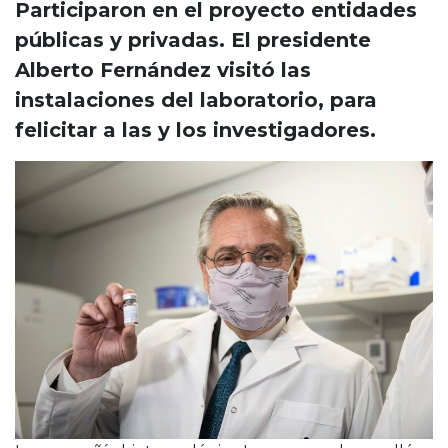
Cruz del Eje
Participaron en el proyecto entidades
Corredor de Ansenuza
públicas y privadas. El presidente
La Carlota y zona
Alberto Fernández visitó las
Laboulaye y sur
instalaciones del laboratorio, para
Bell Ville
felicitar a las y los investigadores.
Río Tercero
Despeñaderos